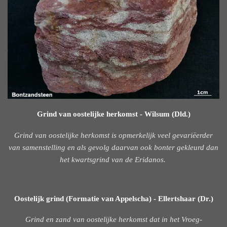
Grind van oostelijke herkomst - Wilsum (Dld.)
Grind van oostelijke herkomst is opmerkelijk veel gevariëerder
van samenstelling en als gevolg daarvan ook bonter gekleurd dan
het kwartsgrind van de Eridanos.
Oostelijk grind (Formatie van Appelscha) - Ellertshaar (Dr.)
Grind en zand van oostelijke herkomst dat in het Vroeg-