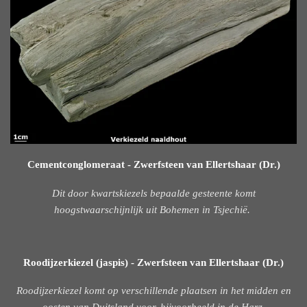
Cementconglomeraat - Zwerfsteen van Ellertshaar (Dr.)
Dit door kwartskiezels bepaalde gesteente komt
hoogstwaarschijnlijk uit Bohemen in Tsjechië.
Roodijzerkiezel (jaspis) - Zwerfsteen van Ellertshaar (Dr.)
Roodijzerkiezel komt op verschillende plaatsen in het midden en