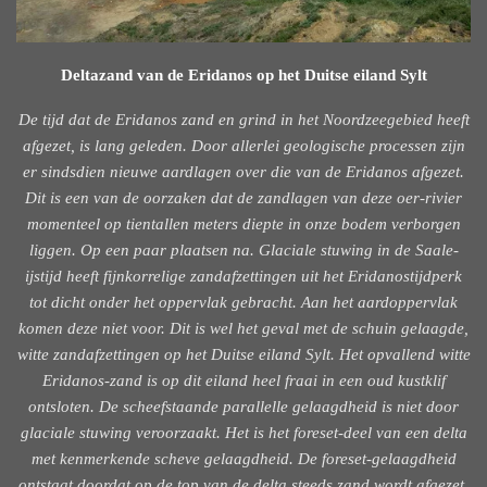
Deltazand van de Eridanos op het Duitse eiland Sylt
De tijd dat de Eridanos zand en grind in het Noordzeegebied heeft
afgezet, is lang geleden. Door allerlei geologische processen zijn
er sindsdien nieuwe aardlagen over die van de Eridanos afgezet.
Dit is een van de oorzaken dat de zandlagen van deze oer-rivier
momenteel op tientallen meters diepte in onze bodem verborgen
liggen. Op een paar plaatsen na. Glaciale stuwing in de Saale-
ijstijd heeft fijnkorrelige zandafzettingen uit het Eridanostijdperk
tot dicht onder het oppervlak gebracht. Aan het aardoppervlak
komen deze niet voor. Dit is wel het geval met de schuin gelaagde,
witte zandafzettingen op het Duitse eiland Sylt. Het opvallend witte
Eridanos-zand is op dit eiland heel fraai in een oud kustklif
ontsloten. De scheefstaande parallelle gelaagdheid is niet door
glaciale stuwing veroorzaakt.
Het is het foreset-deel van een delta
met kenmerkende scheve gelaagdheid. De foreset-gelaagdheid
ontstaat doordat op de top van de delta steeds zand wordt afgezet,