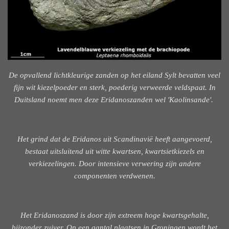
De opvallend lichtkleurige zanden op het eiland Sylt bevatten veel
fijn wit kiezelpoeder en sterk, poederig verweerde veldspaat. In
Duitsland noemt men deze Eridanoszanden wel 'Kaolinsande'.
Het grind dat de Eridanos uit Scandinavië heeft aangevoerd,
bestaat uitsluitend uit witte kwartsen, kwartsietkiezels en
verkiezelingen. Door intensieve verwering zijn andere
componenten verdwenen.
Het Eridanoszand is door zijn extreem hoge kwartsgehalte,
bijzonder zuiver. Op een aantal plaatsen in Groningen wordt het