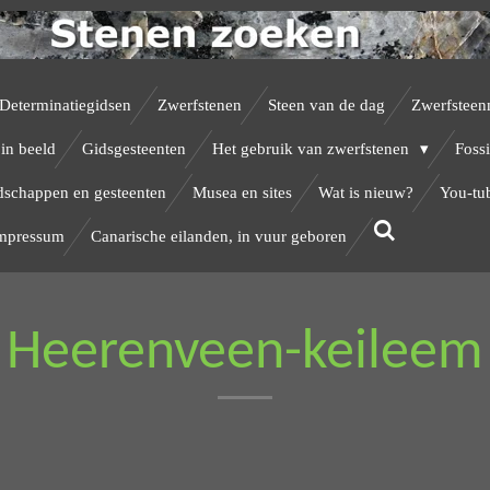
Determinatiegidsen
Zwerfstenen
Steen van de dag
Zwerfsteen
in beeld
Gidsgesteenten
Het gebruik van zwerfstenen
Fossi
dschappen en gesteenten
Musea en sites
Wat is nieuw?
You-tu
Impressum
Canarische eilanden, in vuur geboren
Heerenveen-keileem