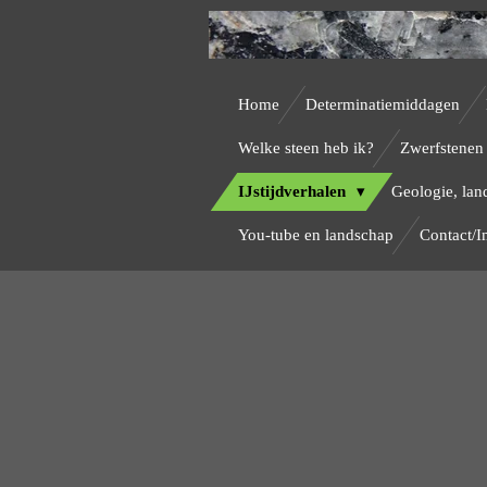
Ga
direct
naar
Home
Determinatiemiddagen
de
Welke steen heb ik?
Zwerfstenen 
hoofdinhoud
IJstijdverhalen
Geologie, lan
You-tube en landschap
Contact/