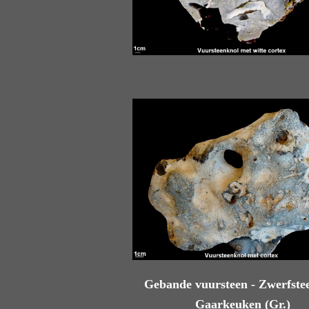
Gebande vuursteen - Zwerfste
Gaarkeuken (Gr.)