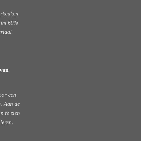
arkeuken
Ruim 60%
eriaal
 van
oor een
x). Aan de
n te zien
ieren.