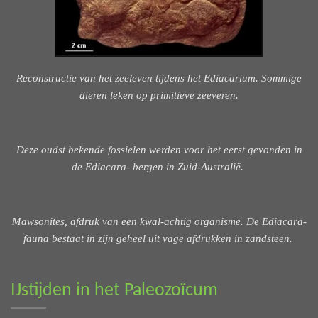
Reconstructie van het zeeleven tijdens het Ediacarium. Sommige
dieren leken op primitieve zeeveren.
Deze oudst bekende fossielen werden voor het eerst gevonden in
de Ediacara- bergen in Zuid-Australië.
Mawsonites, afdruk van een kwal-achtig organisme. De Ediacara-
fauna bestaat in zijn geheel uit vage afdrukken in zandsteen.
IJstijden in het Paleozoïcum