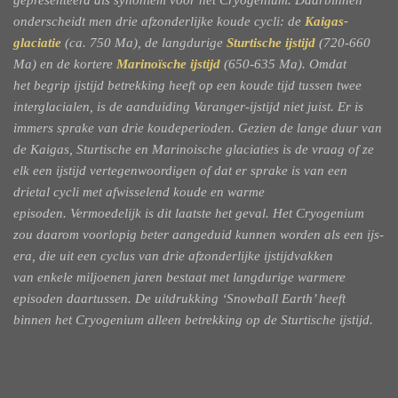
onderscheidt men drie afzonderlijke koude cycli: de
Kaigas-
glaciatie
(ca. 750 Ma),
de langdurige
Sturtische ijstijd
(720-660
Ma) en de kortere
Marinoïsche ijstijd
(650-635 Ma). Omdat
het
begrip ijstijd betrekking heeft op een koude tijd tussen twee
interglacialen, is de aanduiding
Varanger-ijstijd niet juist. Er is
immers sprake van drie koudeperioden. Gezien de lange duur
van
de Kaigas, Sturtische en Marinoische glaciaties is de vraag of ze
elk een ijstijd vertegenwoordigen
of dat er sprake is van een
drietal cycli met afwisselend koude en warme
episoden.
Vermoedelijk is dit laatste het geval. Het Cryogenium
zou daarom voorlopig beter aangeduid
kunnen worden als een ijs-
era, die uit een cyclus van drie afzonderlijke ijstijdvakken
van
enkele miljoenen jaren bestaat met langdurige warmere
episoden daartussen. De uitdrukking
‘Snowball Earth’ heeft
binnen het Cryogenium alleen betrekking op de Sturtische ijstijd.