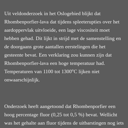
Uit veldonderzoek in het Oslogebied blijkt dat
Rhombenporfier-lava
dat tijdens
spleeterupties over het
aardoppervlak uitvloeide, een lage viscositeit moet
hebben gehad. Dit lijkt in strijd met
de
samenstelling en
de doorgaans grote aantallen eerstelingen die
het
gesteente
bevat. Een verklaring zou kunnen zijn dat
Rhombenporfier-lava een hoge temperatuur had.
o
Temperaturen van 1100 tot 1300
C lijk
en
niet
onwaarschijnlijk.
Onderzoek he
eft
aangetoond dat Rhombenporfier een
hoog percentage fluor (0,25 tot 0,5 %) bevat. Wellicht
was het gehalte aan fluor
tijdens de uitbarstingen
nog iets