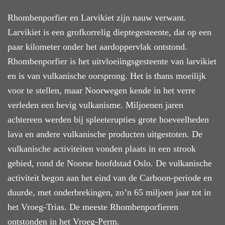
Rhombenporfier en Larvikiet zijn nauw verwant.
Larvikiet is een grofkorrelig dieptegesteente, dat
op een
paar kilometer onder het aardoppervlak ontstond.
Rhombenporfier is
het
uitvloeiingsgesteente van larvikiet
en is van vulkanische oorsprong. Het is
thans moeilijk
voor te stellen, maar Noorwegen
kende
in het verre
verleden een hevig vulkanisme. Miljoenen jaren
achtereen werden bij spleeterupties grote hoeveelheden
lava en andere vulkanische producten uitgestoten.
De
vulkanische activiteiten
vonden plaats in een strook
gebied, rond de Noorse hoofdstad Oslo. De vulkanische
activiteit
begon
aan het eind
van de Carboon-periode en
duurde, met onderbrekingen, zo’n 65 miljoen jaar tot in
het Vroeg-Trias. De meeste Rhombenporfieren
ontstonden in het Vroeg-Perm.