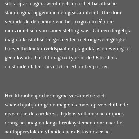
silicarijke magma
werd deels door het basaltische
stammagma opgenomen en geassimileerd.
Hierdoor
veranderde de chemie van het magma in één die
monzonietisch van samenstelling was
. Uit
een dergelijk
magma kristalliseren gesteenten
met
ongeveer gelijke
hoeveelheden kaliveldspaat en plagioklaas en weinig of
geen kwarts.
Uit dit magma-type in de Oslo-slenk
ontstonden
later Larvikiet en Rhombenporfier.
Het Rhombenporfiermagma verzamelde
zich
w
aarschijnlijk
in grote magmakamers op verschillende
niveaus in de aardkorst. Tijdens vulkanische erupties
drong
het magma
langs
breuksystemen
door
naar het
aardoppervlak
en vloeide daar
als lava over het