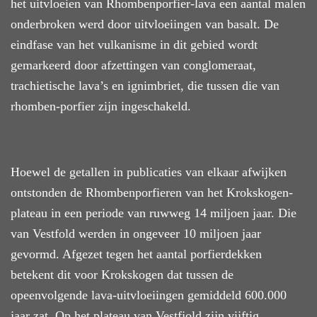
het uitvloeien van Rhombenporfier-lava een aantal malen
onderbroken werd door uitvloei
ingen
van basalt.
D
e
eindfase van het vulkanisme in dit gebied wordt
gemarkeerd door afzettingen van conglomeraat,
trachietische lava’s en ignimbriet, die tussen die van
rhomben-porfier zijn ingeschakeld.
Hoewel de getallen in publicaties van elkaar afwijken
ontstonden de Rhombenporfieren van het Krokskogen-
plateau in een periode van ruwweg 14 miljoen jaar. Die
van Vestfold werden in
ongeveer
10 miljoen jaar
gevormd. Afgezet tegen het aantal porfierdekken
betekent dit voor Krokskogen dat tussen de
opeenvolgende lava-uitvloeiingen gemiddeld 600.000
jaar zat. Op het plateau van Vestfjold zijn vijftig