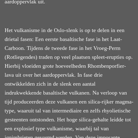
aardoppervlak uit.
Het vulkanisme in de Oslo-slenk is op te delen in een
drie
tal fasen:
Een
eerste basaltische
fase in het Laat-
Carboon. Tijdens de tweede fase in
het Vroeg-Perm
(Rotliegendes) traden op veel plaatsen spleet-erupties op.
Hierbij vloeiden
grote hoeveelheden Rhombenporfier-
lava uit over het aardoppervlak.
In fase drie
ontwikkelden zich in de slenk een aantal
indrukwekkende basaltische vulkanen.
Na verloop van
tijd produceerden deze vulkanen een
silica-rijker magma-
type, waaruit tal van intermediaire en zelfs
rhyolietische
gesteenten ontstonden. Het hoge silica-gehalte leidde tot
een explosief type vulkanisme, waarbij tal van
ignimbrieten gevormd werden. Van deze imposante