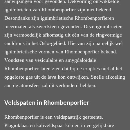
aanwijzingen voor gevonden. Dekvormig ontwikkelde
ignimbrieten van Rhombenporfier zijn niet bekend.
Desondanks zijn ignimbrietische Rhombenporfieren
meermalen als zwerfsteen gevonden. Deze ignimbrieten
zijn vermoedelijk afkomstig uit één van de ringvormige
ca
uldrons
in het Oslo-gebied.
Hiervan
zijn
namelijk
wel
ignimbrietische vormen van Rhombenporfier bekend.
V
ondsten van vesiculaire en amygdaloïdale
Rhombenporfier
laten zien
dat bij de erupties niet al het
opgeloste gas uit de lava kon ontwijken. Snelle afkoeling
aan de atmosfeer zal dit verhinderd hebben.
Veldspaten in Rhombenporfier
Rhombenporfier
is een
veldspaatrijk gesteente.
Plagioklaas en kaliveldspaat komen in vergelijkbare