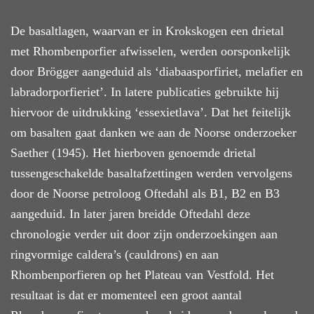
De basaltlagen, waarvan er in Krokskogen een drietal
met Rhombenporfier afwisselen, werden oorsponkelijk
door Brögger aangeduid als ‘diabaasporfiriet, melafier en
labradorporfieriet’. In latere publicaties gebruikte hij
hier
voor de
uitdrukking
‘essexietlava’. Dat het feitelijk
om basalten gaat danken we aan de Noorse onderzoeker
Saether (1945). Het hierboven genoemde drietal
tussengeschakelde basaltafzettingen werden vervolgens
door de Noorse petroloog Oftedahl als B1, B2 en B3
aangeduid. In later jaren breidde Oftedahl deze
chronologie verder uit door zijn onderzoekingen aan
ringvormige caldera’s (cauldrons) en aan
Rhombenporfieren op het Plateau van Vestfold. Het
resultaat is dat er momenteel een groot aantal