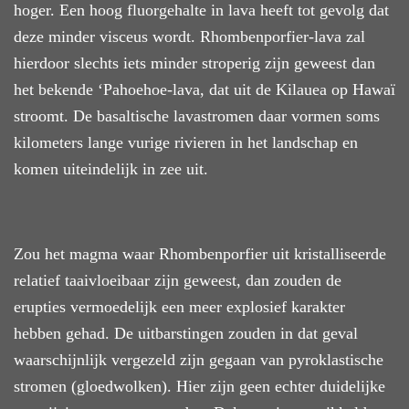
hoger.
E
en hoog fluorgehalte in lava heeft tot gevolg dat
deze minder visceus wordt. Rhombenporfier-lava zal
hie
rdoor slechts
iets minder
stroperig zijn geweest dan
het bekende ‘
Pahoehoe
-
lava, dat uit de Kilauea
op Hawaï
stroomt. De basaltische lavastromen daar vormen soms
kilometers lange vurige
rivieren
in het landschap en
komen uiteindelijk in zee uit.
Zou het magma waar Rhombenporfier uit kristalliseerde
relatief taaivloeibaar zijn geweest, dan zouden de
erupties vermoedelijk een meer explosief karakter
hebben gehad. De uitbarstingen zouden in dat geval
waarschijnlijk vergezeld zijn gegaan van pyroklastische
stromen (gloedwolken).
Hie
r zijn geen echter duidelijke