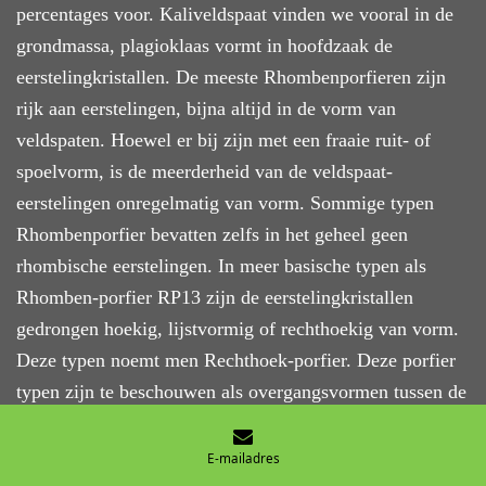
percentages voor. Kaliveldspaat
vinden we
vooral in de
grondmassa, plagioklaas vormt in hoofdzaak de
eerstelingkristallen. De meeste Rhombenporfieren zijn
rijk aan eerstelingen, bijna altijd in de vorm van
veldspaten. Hoewel er bij zijn met een fraaie ruit- of
spoelvorm, is de meerderheid van de veldspa
at-
eerstelingen
onregelmatig van vorm. Sommige typen
Rhombenporfier bevatten zelfs in het geheel geen
rhombische eersteling
en
. In meer basische typen als
Rhomben-porfier RP13 zijn de eerstelingkristallen
gedrongen hoekig, lijstvormig of rechthoekig van vorm.
Deze typen noemt men Rechthoek-porfier.
Deze
porfier
typen zijn te beschouwen als overgangsvormen tussen de
eigenlijke Rhombenporfier en basalt.
E-mailadres