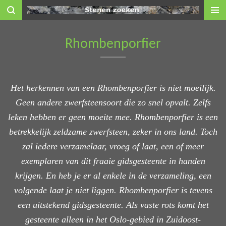
Ga
direct
naar
Rhombenporfier
de
hoofdinhoud
Het herkennen van een Rhombenporfier is niet moeilijk.
G
een andere zwerf
steensoort
d
ie
zo
snel opvalt. Zelfs
leken hebben er geen moeite mee
. Rhombenporfier
is een
betrekkelijk zeldza
me zwerfsteen
, zeker in ons land. Toch
zal iedere verzamelaar, vroeg of laat, een of meer
exemplaren
van dit fraaie gidsgesteente in handen
krijgen. En heb je er al enkele in de verzameling, een
volgende laat je niet liggen.
Rhombenporfier
is tevens
een
uitstekend
gidsgesteente.
Als vaste rots
komt het
gesteente alleen in
het Oslo-
gebied in Zuidoost-