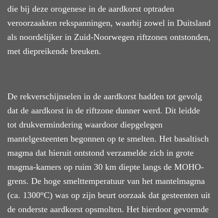
die bij d
eze
orogenese in de aardkorst
optraden
veroorzaakten rekspanningen, waarbij zowel in Duitsland
als noordelijker in
Zuid-Noorwegen
riftzones ontstonden,
met diepreikende breuken.
De rekverschijnselen in de aardkorst
hadden tot gevolg
dat de aardkorst in de riftzone dunner werd.
Dit leidde
tot drukvermindering
waardoor
diepgelegen
mantelgesteenten begonnen op te smelten. Het basaltisch
magma dat hieruit ontstond verzamelde zich in grote
magma-kamers op ruim 30 km diepte langs de MOHO-
grens. De hoge smelttemperatuur van het mantelmagma
o
(ca. 1300
C) was op zijn beurt oorzaak dat gesteenten uit
de onderste aardkorst
opsmolten
.
Het hierdoor gevormde