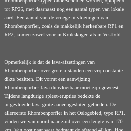
Rhombenporfier-typen onderscheiden worden, oplopend
tot RP26, met daarnaast nog een aantal typen van lokale
aard. Een aantal van de vroege uitvloeiingen van
Rhombenporfier, zoals de makkelijk herkenbare RP1 en
RP2, komen zowel voor in Krokskogen als in Vestfold.
Opmerkelijk is dat de lava-
afzettingen van
R
hombenporfier over grote afstanden een vrij constante
dikte bezitten. Dit vormt een aanwijzing
Rhombenporfier-lava
dunvloeibaar moet zijn geweest.
Tijdens
langdurige spleet-erupties bedekte de
uitgevloeide lava grote aaneengesloten gebieden. De
allereerste Rhombenporfier in het Oslogebied, type RP1,
vinden we van noord naar zuid over een lengte van 170
km. Van oost naar west
bedraagt de afstand
40 km. Hoe