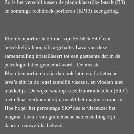
Zo is het verschil tussen de plagioklaasrijke basalt (B3)
en sommige rechthoek-porfieren (RP13) zeer gering.
2
Rhombenporfier
heeft
met
zijn
55-58% SiO
een
betrekkelijk
hoog silica-gehalte
. Lava van deze
samenstelling kristallise
ert
tot een gesteente dat in de
petrologie latiet genoemd word
t
. De meeste
Rhombenporfieren zijn dan ook latieten. La
tietische
lava’s
zijn
in de regel tamelijk visceus,
en
vloei
en
niet
2
makkelijk. De wijze waarop kiezelzuurmoleculen (SiO
)
met elkaar verknoopt zijn, maakt het magma stroperig.
2
Hoe hoger het percentage SiO
des te
visceuzer
het
magma.
Lava’s van granietische samenstelling zijn
daarom nauwelijks bekend.