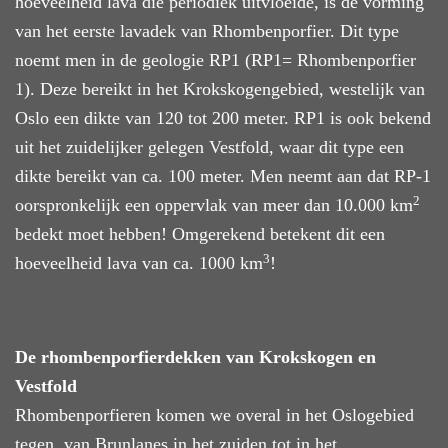
hoeveelheid lava die periodiek uitvloeide, is de vorming
van het eerste lavadek van Rhombenporfier. Dit type
noemt men in de geologie RP1 (RP1= Rhombenporfier
1). Deze bereikt in het Krokskogengebied, westelijk van
Oslo een dikte van 120 tot 200 meter. RP1 is ook bekend
uit het zuidelijker gelegen Vestfold, waar dit type een
dikte bereikt van ca. 100 meter. Men neemt aan dat RP-1
2
oorspronkelijk een oppervlak van meer dan 10.000 km
bedekt moet hebben! Omgerekend betekent dit een
3
hoeveelheid lava van ca. 1000 km
!
De rhombenporfierdekken
van
Krokskogen en
Vestfold
Rhombenporfieren komen we overal in het Oslogebied
tegen, van Brunlanes in het zuiden tot in het