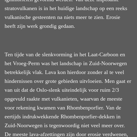
stratovulkanen is in het huidige
landschap op een reeks
vulkanische gesteenten
na
niets
meer te zien. Erosie
heeft
zijn werk grondig gedaan.
Ten tijde van de slenkvorming in het Laat-Carboon en
het Vroeg-Perm
was
het landschap
in
Zuid-Noorwegen
betrekkelijk vlak. Lava kon hierdoor
zonder al te veel
hindernissen
over grote gebieden uitvloeien. Men
gaat er
van uit
dat de Oslo-slenk uiteindelijk voor ruim 2/3
opgevuld
raakte
met vulkanieten, waarvan
de meeste
voor rekening kwamen van R
hombenporfier. Van de
eertijds
indrukwekkende
R
hombenporfier-dekken
in
Zuid-Noorwegen is
tegenwoordig niet veel
meer over.
D
e meeste lava-afzettingen zijn door erosie
verdwenen,