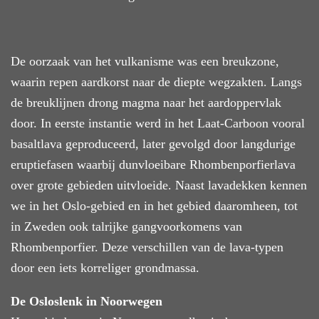
De oorzaak van het vulkanisme was een breukzone,
waarin repen aardkorst naar de diepte wegzakten. Langs
de breuklijnen
drong
magma naar
het
aardoppervlak
door.
In
eerste instantie werd in het Laat-Carboon vooral
basalt
lava
geproduceerd, later gevolgd door langdurige
eruptiefasen
waarbij
dunvloeibare Rhombenporfierlava
over grote gebieden uit
vloeide
. Naast lava
dekken
kennen
we in het Oslo-gebied en
in het gebied daaromheen, tot
in Zweden
ook talrijke gangvoorkomens van
Rhombenporfier.
Deze
verschillen van de lava-typen
door een iets
korreliger
grondmassa.
De
Oslo
slenk
in Noorwegen