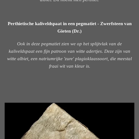
Perthietische kaliveldspaat in een pegmatiet - Zwerfsteen van
Gieten (Dr.)
Ook in deze pegmatiet zien we op het splijtvlak van de
kaliveldspaat een fijn patroon van witte adertjes. Deze zijn van
witte albiet, een natriumrijke 'zure' plagioklaassoort, die meestal
fraai wit van kleur is.