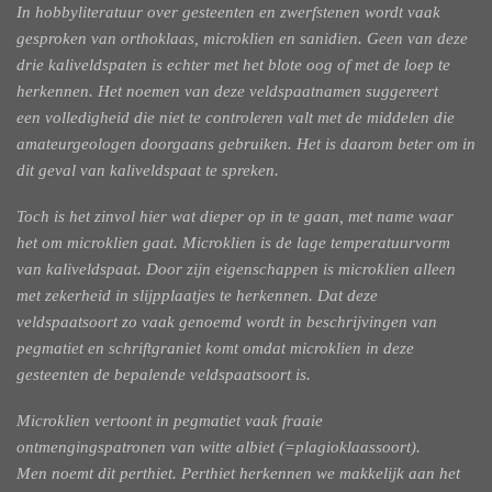
In hobbyliteratuur over gesteenten en zwerfstenen wordt vaak
gesproken van orthoklaas,
microklien en sanidien. Geen van deze
drie kaliveldspaten is echter met het blote oog of met
de loep te
herkennen. Het noemen van deze veldspaatnamen suggereert
een
volledigheid die niet te controleren valt met de middelen die
amateurgeologen
doorgaans gebruiken. Het is daarom beter om in
dit geval van kaliveldspaat te spreken.
Toch is het zinvol hier wat dieper op in te gaan, met name waar
het om
microklien gaat. Microklien is de lage temperatuurvorm
van kaliveldspaat. Door zijn
eigenschappen is microklien alleen
met zekerheid in slijpplaatjes te herkennen. Dat
deze
veldspaatsoort zo vaak genoemd wordt in beschrijvingen van
pegmatiet en schriftgraniet
komt omdat microklien in deze
gesteenten de bepalende veldspaatsoort is.
Microklien vertoont in pegmatiet vaak fraaie
ontmengingspatronen van witte albiet (=plagioklaassoort).
Men
noemt dit perthiet. Perthiet herkennen we makkelijk aan het