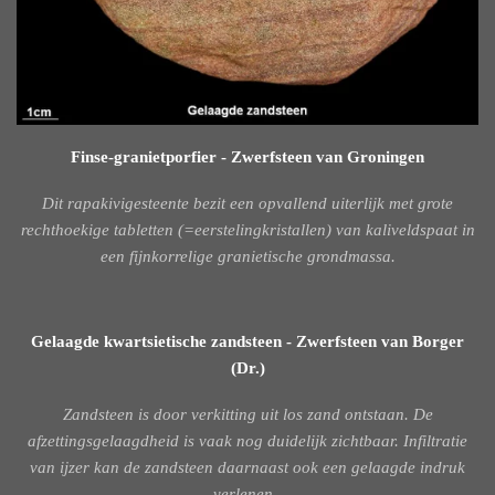
Finse-granietporfier - Zwerfsteen van Groningen
Dit rapakivigesteente bezit een opvallend uiterlijk met grote
rechthoekige tabletten (=eerstelingkristallen) van kaliveldspaat in
een fijnkorrelige granietische grondmassa.
Gelaagde kwartsietische zandsteen - Zwerfsteen van Borger
(Dr.)
Zandsteen is door verkitting uit los zand ontstaan. De
afzettingsgelaagdheid is vaak nog duidelijk zichtbaar. Infiltratie
van ijzer kan de zandsteen daarnaast ook een gelaagde indruk
verlenen.