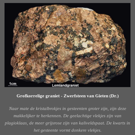
Grofkorrelige graniet - Zwerfsteen van Gieten (Dr.)
Naar mate de kristalbrokjes in gesteenten groter zijn, zijn deze
makkelijker te herkennen. De geelachtige vlekjes zijn van
plagioklaas, de meer grijsrose zijn van kaliveldspaat. De kwarts in
het gesteente vormt donkere vlekjes.