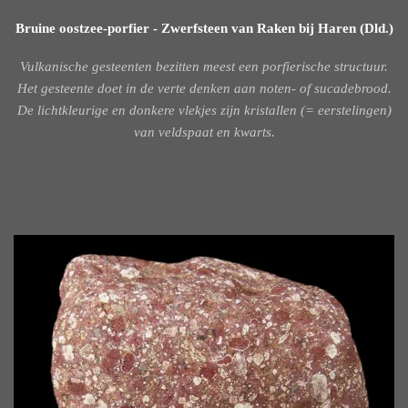
Bruine oostzee-porfier - Zwerfsteen van Raken bij Haren (Dld.)
Vulkanische gesteenten bezitten meest een porfierische structuur.
Het gesteente doet in de verte denken aan noten- of sucadebrood.
De lichtkleurige en donkere vlekjes zijn kristallen (= eerstelingen)
van veldspaat en kwarts.