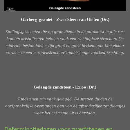
Garberg-graniet - Zwerfsteen van Gieten (Dr.)
Stollingsgesteenten die op grote diepte in de aardkorst in alle rust
konden kristalliseren hebben vaak een richtingloze structuur. De
minerale bestanddelen zijn groot en goed herkenbaar. Met elkaar
vormen ze een mozaïekstructuur zonder enige voorkeursrichting.
Gelaagde zandsteen - Exloo (Dr.)
Zandstenen zijn vaak gelaagd. De strepen duiden de
oorspronkelijke overgangen aan van de afzonderlijke zandlaagjes
waar het gesteente uit is ontstaan.
Determinatiedagen voor zwerfstenen en