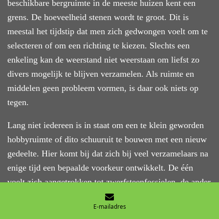
beschikbare bergruimte in de meeste huizen kent een
grens. De hoeveelheid stenen wordt te groot. Dit is
meestal het tijdstip dat men zich gedwongen voelt om te
selecteren of om een richting te kiezen. Slechts een
enkeling kan de weerstand niet weerstaan om liefst zo
divers mogelijk te blijven verzamelen. Als ruimte en
middelen geen probleem vormen, is daar ook niets op
tegen.
Lang niet iedereen is in staat om een te klein geworden
hobbyruimte of dito schuuruit te bouwen met een nieuw
gedeelte. Hier komt bij dat zich bij veel verzamelaars na
enige tijd een bepaalde voorkeur ontwikkelt. De één
voelt zich aangetrokken tot zwerfsteenfossielen, de ander
vindt zwerfsteensoorten interessanter. Soms is bij
E-mailadres
verzamelaars sprake van een complete switch omdat