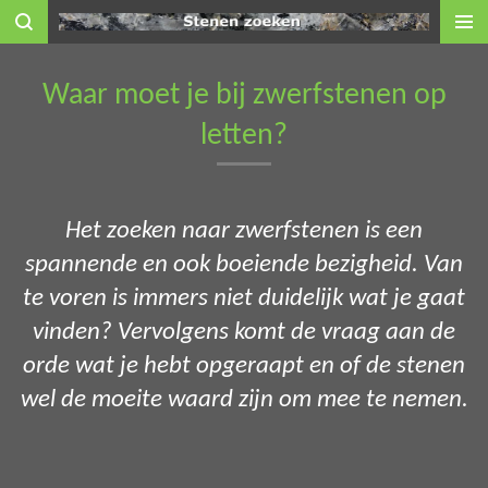
Ga
direct
naar
Waar moet je bij zwerfstenen op
de
letten?
hoofdinhoud
Het zoeken naar zwerfstenen is een
spannende en ook boeiende bezigheid.
V
an
te voren
is immers
niet
duidelijk
wat je
gaat
vinden?
Vervolgens
komt de vraag
aan de
orde
wat
je hebt
opgeraapt en
of
de stenen
wel de moeite
waard zijn om
mee
te nemen
.