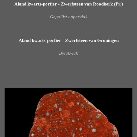
Aland kwarts-porfier - Zwerfsteen van Roodkerk (Fr.)
Gepolijst oppervlak
Aland kwarts-porfier - Zwerfsteen van Groningen
Breukvlak