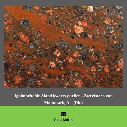
Ignimbritoïde Aland kwarts-porfier - Zwerfsteen van
Mommark, Als (Dk.)
Of deze fluïdale Aland kwarts-porfieren werkelijk als ignimbriet
E-mailadres
zijn ontstaan, is niet duidelijk. Er zijn argumenten die daartegen