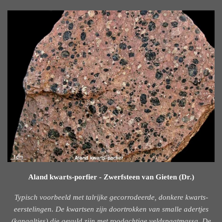
Aland kwarts-porfier - Zwerfsteen van Gieten (Dr.)
Typisch voorbeeld met talrijke gecorrodeerde, donkere kwarts-
eerstelingen. De kwartsen zijn doortrokken van smalle adertjes
(kanaaltjes) die gevuld zijn met roodachtige veldspaatmassa. De