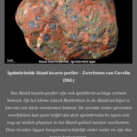
Ignimbritoïde Aland kwarts-porfier - Zwerfsteen van Govelin
(Dld.)
Van Aland kwarts-porfier zijn ook ignimbriet-achtige vormen
bekend. Op het kleine eiland Blaklobben in de Aland-archipel is
hiervan een klein voorkomen bekend. De variatie onder gevonden
zwerfstenen laat geen twijfel dat deze ignimbrietische typen ook
nog op andere plaatsen in het Aland-gebied moeten voorkomen.
Deze locaties liggen hoogstwaarschijnlijk onder water en zijn dus
niet te bemonsteren.