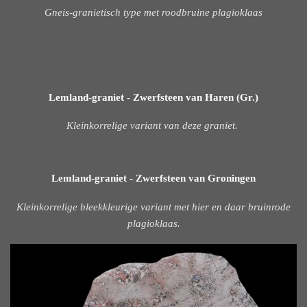
Gneis-granietisch type met roodbruine plagioklaas
Lemland-graniet - Zwerfsteen van Haren (Gr.)
Kleinkorrelige variant van deze graniet.
Lemland-graniet - Zwerfsteen van Groningen
Kleinkorrelige bleekkleurige variant met hier en daar bruinrode
plagioklaas.