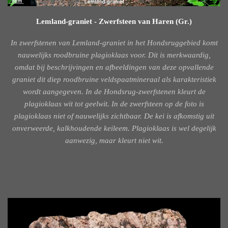
Lemland-graniet - Zwerfsteen van Haren (Gr.)
In zwerfstenen van Lemland-graniet in het Hondsruggebied komt
nauwelijks roodbruine plagioklaas voor. Dit is merkwaardig,
omdat bij beschrijvingen en afbeeldingen van deze opvallende
graniet dit diep roodbruine veldspaatmineraal als karakteristiek
wordt aangegeven. In de Hondsrug-zwerfstenen kleurt de
plagioklaas wit tot geelwit. In de zwerfsteen op de foto is
plagioklaas niet of nauwelijks zichtbaar. De kei is afkomstig uit
onverweerde, kalkhoudende keileem. Plagioklaas is wel degelijk
aanwezig, maar kleurt niet wit.