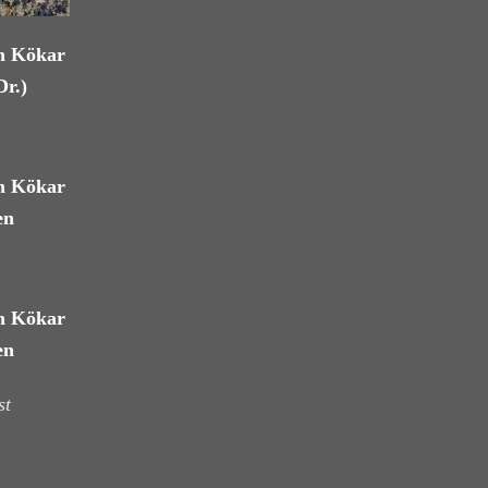
an Kökar
Dr.)
an Kökar
en
an Kökar
en
st