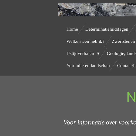
Ga
direct
naar
Home
Determinatiemiddagen
de
Welke steen heb ik?
Zwerfstenen 
hoofdinhoud
IJstijdverhalen
Geologie, land
You-tube en landschap
Contact/
N
Voor informatie over voorko