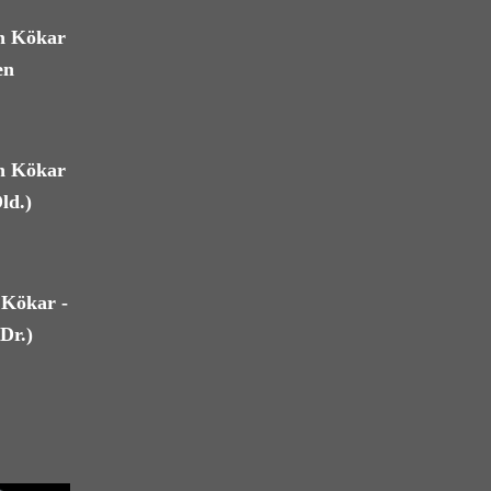
an Kökar
en
an Kökar
ld.)
 Kökar -
Dr.)