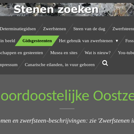
Determinatiegidsen
Zwerfstenen
Steen van de dag
Zwerfsteen
in beeld
Gidsgesteenten
Het gebruik van zwerfstenen
Foss
schappen en gesteenten
Musea en sites
Wat is nieuw?
You-tube
Impressum
Canarische eilanden, in vuur geboren
oordoostelijke Oostz
men en zwerfsteen-beschrijvingen: zie 'Zwerfstenen 