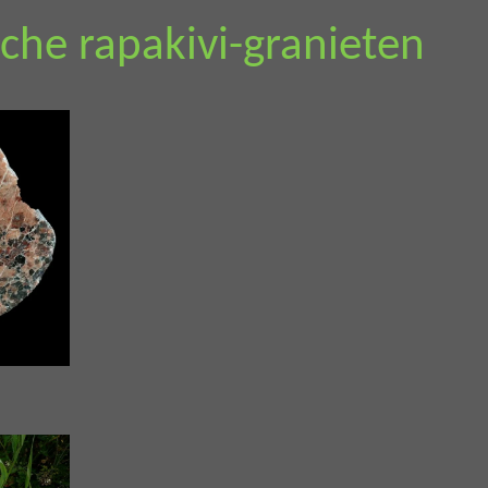
sche rapakivi-granieten