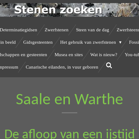
Determinatiegidsen
Zwerfstenen
Steen van de dag
Zwerfsteen
in beeld
Gidsgesteenten
Het gebruik van zwerfstenen
Fossi
dschappen en gesteenten
Musea en sites
Wat is nieuw?
You-tu
Impressum
Canarische eilanden, in vuur geboren
Saale en Warthe
De afloop van een ijstijd