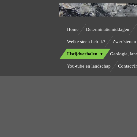
Ga
direct
naar
Home
Determinatiemiddagen
de
Welke steen heb ik?
Zwerfstenen 
hoofdinhoud
IJstijdverhalen
Geologie, lan
You-tube en landschap
Contact/